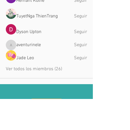
Hemant Kolhe
Seguir
TuyetNga ThienTrang
Seguir
Dyson Upton
Seguir
aventurinele
Seguir
aventurinele
Jade Leo
Seguir
Ver todos los miembros (26)
CONTÁCTANOS
Centro Comercial X Madrid.
Planta baja, puerta G.
​C
alle Olso, núm 53.
Sótano - local 26,
28922 Alcorcón, Madrid.