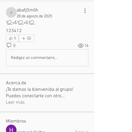
abafj0mllh
abafj0mllh
28 de agosto de 2025
12412412
123412
0
0
16
Rédigez un commentaire...
Acerca de
¡Te damos la bienvenida al grupo!
Puedes conectarte con otro
...
Leer más
Miembros