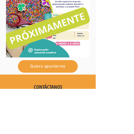
Quiero apuntarme
CONTÁCTANOS
Centro Comercial X Madrid.
Planta baja, puerta G.
​C
alle Olso, núm 53.
Sótano - local 26,
28922 Alcorcón, Madrid.
locomotionpark@gmail.com
Telf: 722815647