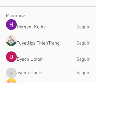
Miembros
Hemant Kolhe
Seguir
TuyetNga ThienTrang
Seguir
Dyson Upton
Seguir
aventurinele
Seguir
aventurinele
Jade Leo
Seguir
Ver todos los miembros (26)
CONTÁCTANOS